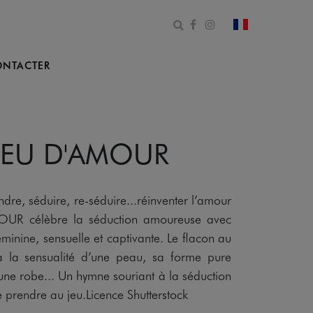
Ouvrir le formulaire de 
Facebook
Instagram
changer le pa
NTACTER
JEU D'AMOUR
ndre, séduire, re-séduire...réinventer l’amour
UR célèbre la séduction amoureuse avec
éminine, sensuelle et captivante. Le flacon au
à la sensualité d’une peau, sa forme pure
une robe... Un hymne souriant à la séduction
 prendre au jeu.Licence Shutterstock