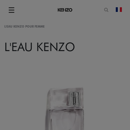
Ouvrir le
☰
chan
Menu
L'EAU KENZO POUR FEMME
L'EAU KENZO
gram