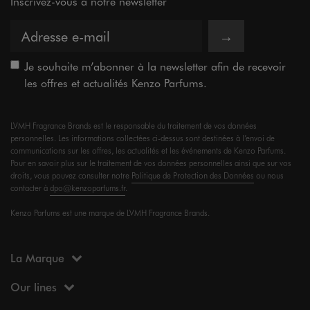
Inscrivez-vous à notre newsletter
→
Je souhaite m’abonner à la newsletter afin de recevoir
les offres et actualités Kenzo Parfums.
LVMH Fragrance Brands est le responsable du traitement de vos données
personnelles. Les informations collectées ci-dessus sont destinées à l’envoi de
communications sur les offres, les actualités et les événements de Kenzo Parfums.
Pour en savoir plus sur le traitement de vos données personnelles ainsi que sur vos
droits, vous pouvez consulter notre
Politique de Protection des Données
ou nous
contacter à
dpo@kenzoparfums.fr
.
Kenzo Parfums est une marque de LVMH Fragrance Brands.
La Marque
Our lines