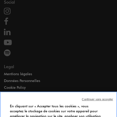
Social
Legal
Mentions légales
Données Personnelles
Cookie Policy
Accessibilité
Continuer sans accepter
Paramètres des cookies
En cliquant sur « Accepter tous les cookies », vous
Index égalité Femmes-Hommes
acceptez le stockage de cookies sur votre appareil pour
Notice d’Information Candidats
améliorer la navigation sur le site, analyser son utilisation