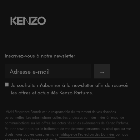
Inscrivez-vous à notre newsletter
→
Je souhaite m’abonner à la newsletter afin de recevoir
les offres et actualités Kenzo Parfums.
LVMH Fragrance Brands est le responsable du traitement de vos données
personnelles. Les informations collectées ci-dessus sont destinées à l’envoi de
communications sur les offres, les actualités et les événements de Kenzo Parfums.
Pour en savoir plus sur le traitement de vos données personnelles ainsi que sur vos
droits, vous pouvez consulter notre
Politique de Protection des Données
ou nous
contacter à
dpo@kenzoparfums.fr
.