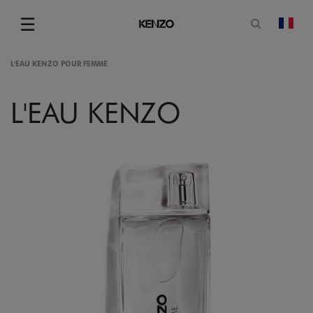
Ouvrir le
☰
chan
Menu
L'EAU KENZO POUR FEMME
L'EAU KENZO
gram