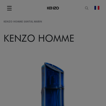
Ouvrir le
☰
chan
Menu
KENZO HOMME SANTAL MARIN
KENZO HOMME
gram