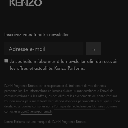
Inscrivez-vous à notre newsletter
→
Je souhaite m’abonner à la newsletter afin de recevoir
les offres et actualités Kenzo Parfums.
LVMH Fragrance Brands est le responsable du traitement de vos données
personnelles. Les informations collectées ci-dessus sont destinées à l’envoi de
communications sur les offres, les actualités et les événements de Kenzo Parfums.
Pour en savoir plus sur le traitement de vos données personnelles ainsi que sur vos
droits, vous pouvez consulter notre
Politique de Protection des Données
ou nous
contacter à
dpo@kenzoparfums.fr
.
Kenzo Parfums est une marque de LVMH Fragrance Brands.