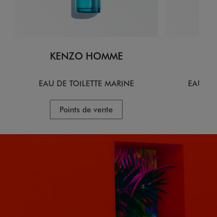
KENZO HOMME
KE
EAU DE TOILETTE MARINE
EAU DE
Points de vente
P