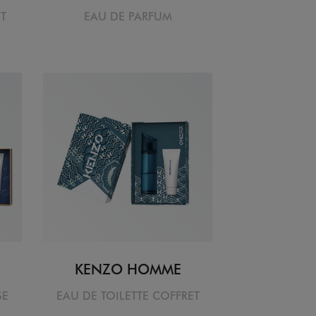
ET
EAU DE PARFUM
KENZO HOMME
SE
EAU DE TOILETTE COFFRET