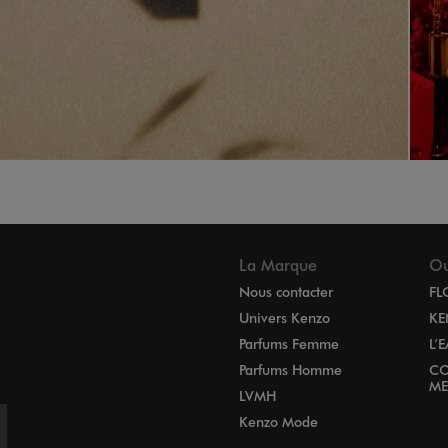
La Marque
Ou
Nous contacter
FL
Univers Kenzo
KE
Parfums Femme
L’
Parfums Homme
CO
ME
LVMH
Kenzo Mode