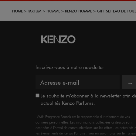
HOME
PARFUM
HOMME
KENZO HOMME
GIFT SET EAU DE TOIL
Inscrivez-vous à notre newsletter
→
Je souhaite m’abonner à la newsletter afin de 
actualités Kenzo Parfums.
LVMH Fragrance Brands est le responsable du traitement de vos
données personnelles. Les informations collectées ci-dessus sont
destinées à l’envoi de communications sur les offres, les actualités e
les événements de Kenzo Parfums. Pour en savoir plus sur le traite