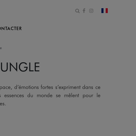
Ouvrir le formulaire de 
Facebook
Instagram
changer le pa
NTACTER
e
JUNGLE
space, d’émotions fortes s’expriment dans ce
es essences du monde se mêlent pour le
es.