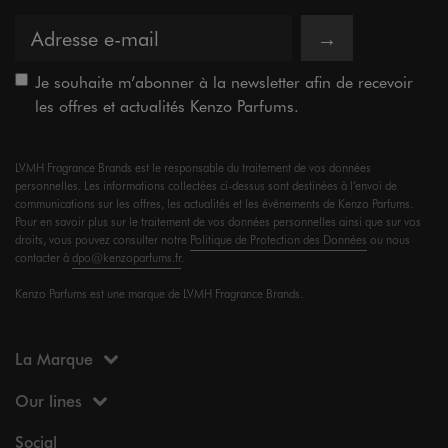
→
Je souhaite m’abonner à la newsletter afin de recevoir
les offres et actualités Kenzo Parfums.
LVMH Fragrance Brands est le responsable du traitement de vos données
personnelles. Les informations collectées ci-dessus sont destinées à l’envoi de
communications sur les offres, les actualités et les événements de Kenzo Parfums.
Pour en savoir plus sur le traitement de vos données personnelles ainsi que sur vos
droits, vous pouvez consulter notre
Politique de Protection des Données
ou nous
contacter à
dpo@kenzoparfums.fr
.
Kenzo Parfums est une marque de LVMH Fragrance Brands.
La Marque
Our lines
Social