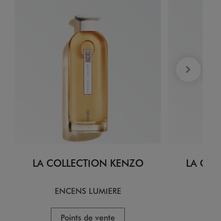
LA COLLECTION KENZO
LA COL
ENCENS LUMIERE
CI
Points de vente
P