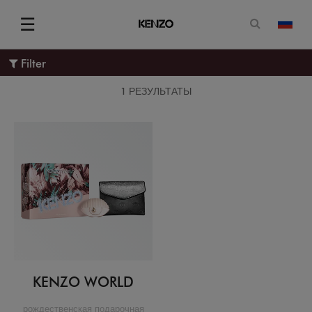
Открытая
☰
изме
Menu
Filter
1 РЕЗУЛЬТАТЫ
KENZO WORLD
рождественская подарочная