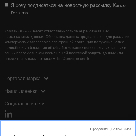
Я хочу подписаться на новостную рассылку Kenzo
Parfums.
Компания Kenzo несет ответственность за обработку ваших
персональных данных. Сбор таких данных предназначен для рассылки
коммерческих запросов по электронной почте. Для получения более
подробной информации об обработке ваших персональных данных и
ваших правах ознакомьтесь с нашей политикой защиты данных или
связжитесь с нами по адресу dpo@kenzoparfums.fr
Торговая марка
Наши линейки
Социальные сети
Продолжить, не принимая