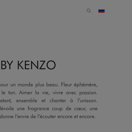
Открытая форма 
изменить стр
 BY KENZO
ur un monde plus beau. Fleur éphémère,
 le ton. Aimer la vie, vivre avec passion.
stant, ensemble et chanter à l’unisson.
oile une fragrance coup de cœur, une
 donne l’envie de l’écouter encore et encore.