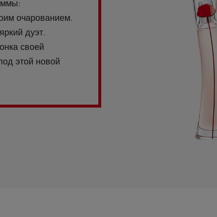
аммы:
оим очарованием.
яркий дуэт.
тонка своей
под этой новой