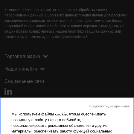
Компания Kenzo несет ответственность за обработку ваших
персональных данных. Сбор таких данных предназначен для рассылки
коммерческих запросов по электронной почте. Для получения более
подробной информации об обработке ваших персональных данных и
ваших правах ознакомьтесь с нашей политикой защиты данных или
связжитесь с нами по адресу dpo@kenzoparfums.fr
Торговая марка
Наши линейки
Социальные сети
Продолжить, не принимая
Мы используем файлы cookie, чтобы обеспечивать
правильную работу нашего веб-сайта,
персонализировать рекламные объявления и другие
Юридическая информация
материалы, обеспечивать работу функций социальных