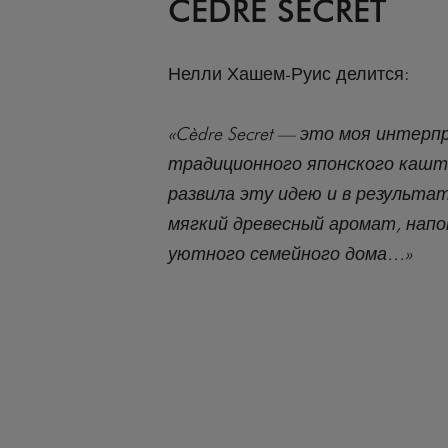
CÈDRE SECRET
Нелли Хашем-Руис делится:
«Cèdre Secret — это моя интер
традиционного японского кашта
развила эту идею и в результат
мягкий древесный аромат, нап
уютного семейного дома…»