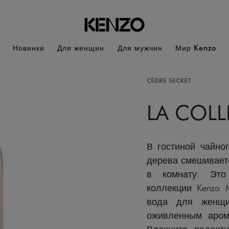
Новинки
Для женщин
Для мужчин
Мир Kenzo
CÈDRE SECRET
LA COL
В гостиной чайног
дерева смешивает
в комнату. Это
коллекции Kenzo 
вода для женщ
оживленным арома
Вдохните радост