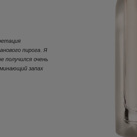
претация
нового пирога. Я
е получился очень
оминающий запах