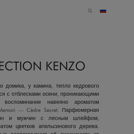
Открытая форма 
изменить стр
LECTION KENZO
о домика, у камина, тепло кедрового
ся с отблесками осени, проникающими
 воспоминание навеяно ароматом
Memori — Cèdre Secret. Парфюмерная
ин и мужчин с лесным шлейфом,
том цветков апельсинового дерева.
ные воспоминания об ощущениях из