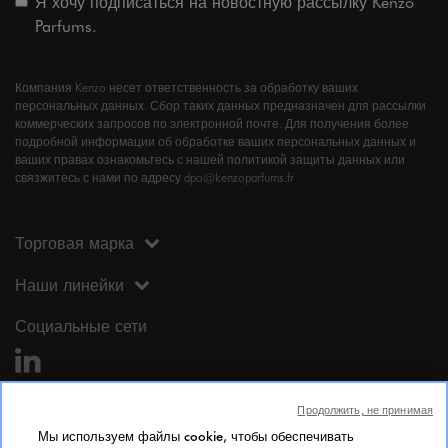
Я хочу подписаться на новостную рассылку Kenzo
Parfums.
Компания Kenzo несет ответственность за обработку ваших
персональных данных. Сбор таких данных предназначен для рассылки
коммерческих запросов по электронной почте. Для получения более
подробной информации об обработке ваших персональных данных и
ваших правах ознакомьтесь с нашей политикой защиты данных или
связжитесь с нами по адресу dpo@kenzoparfums.fr
Торговая марка
Наши линейки
Социальные сети
Продолжить, не принимая
Мы используем файлы cookie, чтобы обеспечивать