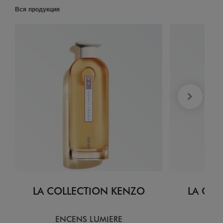
Вся продукция
LA COLLECTION KENZO
LA COL
ENCENS LUMIERE
CI