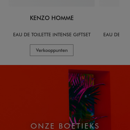
KENZO HOMME
KE
EAU DE TOILETTE INTENSE GIFTSET
EAU DE TOI
Verkooppunten
V
ONZE BOETIEKS