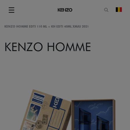
Open zoe
☰
Vera
Menu
KENZO HOMME EDTI 110 ML + KH EDTI 40ML XMAS 2021
KENZO HOMME
gram