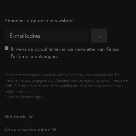
Abonneer u op onze nieuwsbrief
→
Ik wens de actualiteiten en de newsletter van Kenzo
Parfums te ontvangen.
Kenzo is verantwoordelijk voor de verwerking van uw persoonsgegevens. De
hierboven vergaarde gegevens zijn bestemd voor de verzending van commerciële e-
mails. Om meer te weten over de verwerking van uw persoonsgegevens en uw
rechten, kunt u ons
Privacy beleid raadplegen.
Het merk
Onze assortimenten