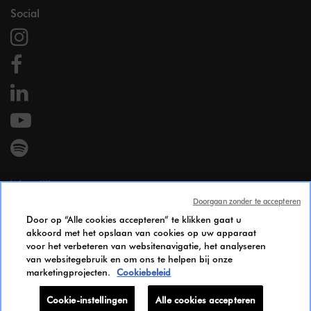
Social
Wettelijk
Doorgaan zonder te accepteren
Wettelijke vermeldingen
Door op “Alle cookies accepteren” te klikken gaat u
Persoonsgegevens
akkoord met het opslaan van cookies op uw apparaat
Cookie Policy
voor het verbeteren van websitenavigatie, het analyseren
Gendergelijkheid Index
van websitegebruik en om ons te helpen bij onze
marketingprojecten.
Cookiebeleid
Candidates Information Notice
Bereikbaarheid
Cookie-instellingen
Alle cookies accepteren