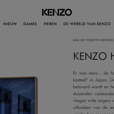
NIEUW
DAMES
HEREN
DE WERELD VAN KENZO
EAU DE TOILETTE INTENSE
KENZO
Er was eens... de f
kasteel” in Japan. D
betoverd wordt en he
duizenden cadeautje
vliegen witte reigers
uithoeken van de we
unieke box meegenome