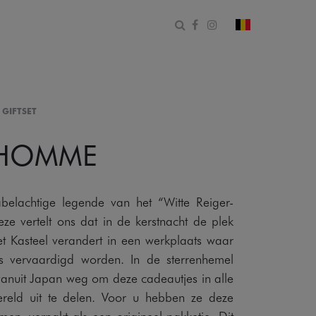
Open zoekformulier
Facebook
Instagram
Verander land
 GIFTSET
 HOMME
abelachtige legende van het “Witte Reiger-
eze vertelt ons dat in de kerstnacht de plek
t Kasteel verandert in een werkplaats waar
s vervaardigd worden. In de sterrenhemel
 vanuit Japan weg om deze cadeautjes in alle
reld uit te delen. Voor u hebben ze deze
n, verpakt als een origineel pakketje. Dit