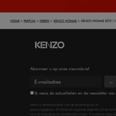
HOME
PARFUM
HEREN
KENZO HOMME
KENZO HOMME EDTI 11
Abonneer u op onze nieuwsbrief
→
Ik wens de actualiteiten en de newsletter va
Kenzo is verantwoordelijk voor de verwerking van uw
persoonsgegevens. De hierboven vergaarde gegevens zijn bestemd
voor de verzending van commerciële e-mails. Om meer te weten o