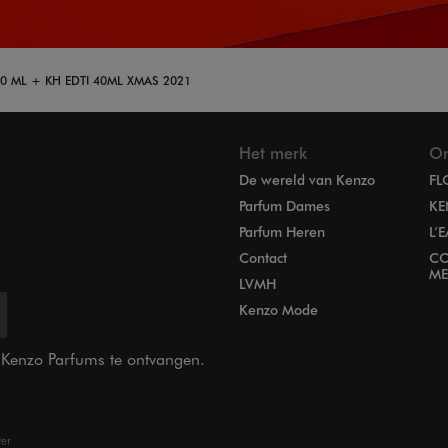
0 ML + KH EDTI 40ML XMAS 2021
Het merk
On
De wereld van Kenzo
FL
Parfum Dames
KE
Parfum Heren
L’
Contact
CO
ME
LVMH
Kenzo Mode
n Kenzo Parfums te ontvangen.
ver