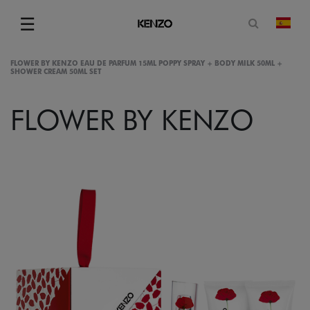
Abrir for
☰
camb
Menu
FLOWER BY KENZO EAU DE PARFUM 15ML POPPY SPRAY + BODY MILK 50ML +
SHOWER CREAM 50ML SET
FLOWER BY KENZO