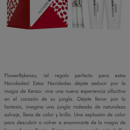
gram
FlowerBykenzo, ¡el regalo perfecto para estas
Navidades! Estas Navidades déjate seducir por la
magia de Kenzo: vive una nueva experiencia olfactiva
en el corazón de su jungla. Déjate llevar por la
fantasía, imagina una jungla rodeada de naturaleza
salvaje, llena de color y brillo. Una explosión de color
para descubrir o volver a enamorarte de la magia de
los perfumes Kenzo. Kenzo por un mundo más bello.