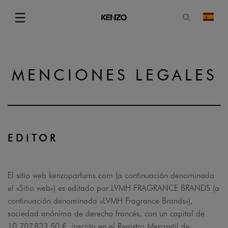
Abrir for
☰
camb
Menu
MENCIONES LEGALES
EDITOR
El sitio web kenzoparfums.com (a continuación denominada
el «Sitio web») es editado por LVMH FRAGRANCE BRANDS (a
continuación denominada «LVMH Fragrance Brands»),
sociedad anónima de derecho francés, con un capital de
10.707.833,50 €, inscrita en el Registro Mercantil de