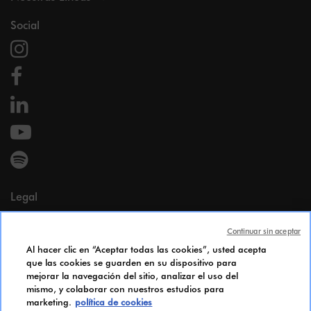
Social
Legal
Menciones legales
Continuar sin aceptar
Datos personales
Al hacer clic en “Aceptar todas las cookies”, usted acepta
Cookie Policy
que las cookies se guarden en su dispositivo para
Accesibilidad
mejorar la navegación del sitio, analizar el uso del
Índice de igualdad de género
mismo, y colaborar con nuestros estudios para
marketing.
política de cookies
Candidates Information Notice