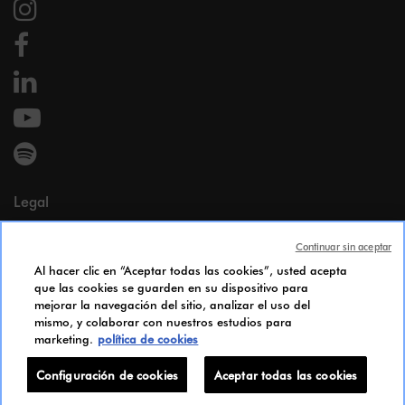
Legal
Menciones legales
Continuar sin aceptar
Datos personales
Al hacer clic en “Aceptar todas las cookies”, usted acepta
Cookie Policy
que las cookies se guarden en su dispositivo para
Accesibilidad
mejorar la navegación del sitio, analizar el uso del
Índice de igualdad de género
mismo, y colaborar con nuestros estudios para
marketing.
política de cookies
Candidates Information Notice
Configuración de cookies
Configuración de cookies
Aceptar todas las cookies