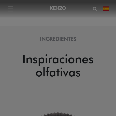
Abrir for
☰
camb
Menu
INGREDIENTES
Inspiraciones
olfativas