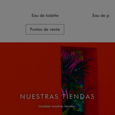
Eau de toilette
Eau de parf
Puntos de venta
NUESTRAS TIENDAS
Localizar nuestras tiendas