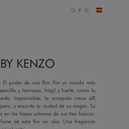
Abrir formulario de bús
Facebook
Instagram
cambiar país 
 BY KENZO
El poder de una flor. Por un mundo más
 sencilla y hermosa, frágil y fuerte, como la
enta. Imprevisible, la amapola crece allí
spera, y encanta la ciudad de su magia. Su
a en las líneas urbanas de sus tres frascos.
rfume de esta flor sin olor. Una fragancia
 envolvente.