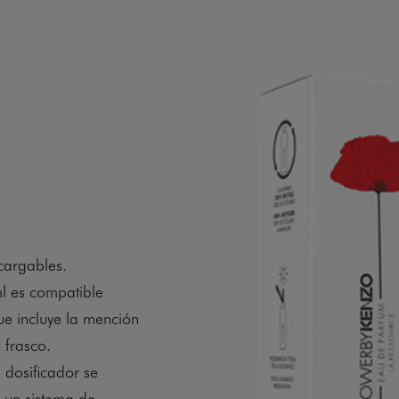
cargables.
l es compatible
ue incluye la mención
 frasco.
 dosificador se
n un sistema de