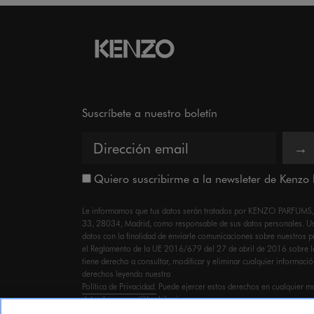
Suscríbete a nuestro boletín
→
Quiero suscribirme a la newsleter de Kenzo
Le informamos que tus datos serán tratados por KENZO PARFUMS, co
33, 28034, Madrid, como responsable de sus datos personales. Ust
datos con la finalidad de enviarle comunicaciones sobre nuestros 
el Reglamento de la UE 2016/679 del 27 de abril de 2016 sobre l
tiene derecho a consultar, modificar y eliminar cualquier informaci
derechos leyendo nuestra
Política de Privacidad.
Puede ejercer estos derechos en cualquier m
datos.kenzo.esp@lvmhiberia.com