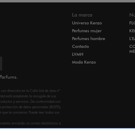
La marca
Nu
Universo Kenzo
FL
Perfumes mujer
KE
Perfumes hombre
L’
Contacto
CO
ME
LVMH
Moda Kenzo
 Parfums.
n dirección en la Calle Isla de Java nº
ed está aceptando la recogida de sus
productos y servicios. De conformidad con
a protección de datos personales (RGPD),
ón que le concierna. Puede leer todos sus
omento enviando un correo electrónico a