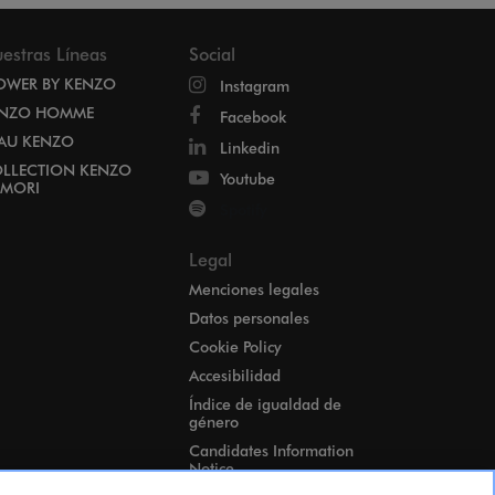
estras Líneas
Social
OWER BY KENZO
Instagram
NZO HOMME
Facebook
EAU KENZO
Linkedin
LLECTION KENZO
Youtube
MORI
Spotify
Legal
Menciones legales
Datos personales
Cookie Policy
Accesibilidad
Índice de igualdad de
género
Candidates Information
Notice