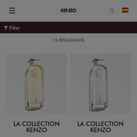
Abrir for
☰
camb
Menu
Filter
15 RESULTADOS
LA COLLECTION
LA COLLECTION
KENZO
KENZO