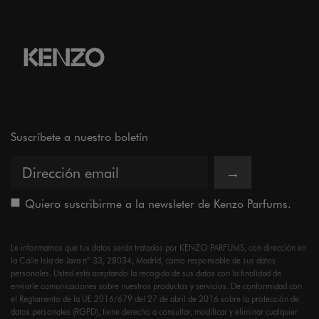
Suscríbete a nuestro boletín
→
Quiero suscribirme a la newsleter de Kenzo Parfums.
Le informamos que tus datos serán tratados por KENZO PARFUMS, con dirección en
la Calle Isla de Java nº 33, 28034, Madrid, como responsable de sus datos
personales. Usted está aceptando la recogida de sus datos con la finalidad de
enviarle comunicaciones sobre nuestros productos y servicios. De conformidad con
el Reglamento de la UE 2016/679 del 27 de abril de 2016 sobre la protección de
datos personales (RGPD), tiene derecho a consultar, modificar y eliminar cualquier