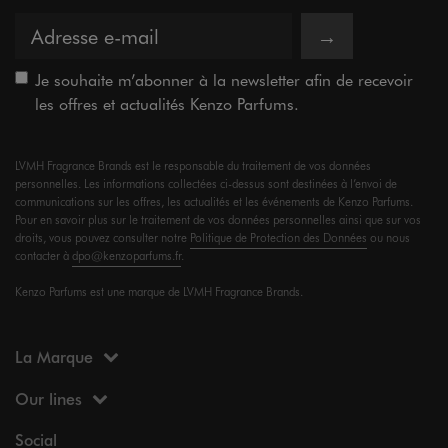
→
Je souhaite m’abonner à la newsletter afin de recevoir
les offres et actualités Kenzo Parfums.
LVMH Fragrance Brands est le responsable du traitement de vos données
personnelles. Les informations collectées ci-dessus sont destinées à l’envoi de
communications sur les offres, les actualités et les événements de Kenzo Parfums.
Pour en savoir plus sur le traitement de vos données personnelles ainsi que sur vos
droits, vous pouvez consulter notre
Politique de Protection des Données
ou nous
contacter à
dpo@kenzoparfums.fr
.
Kenzo Parfums est une marque de LVMH Fragrance Brands.
La Marque
Our lines
Social