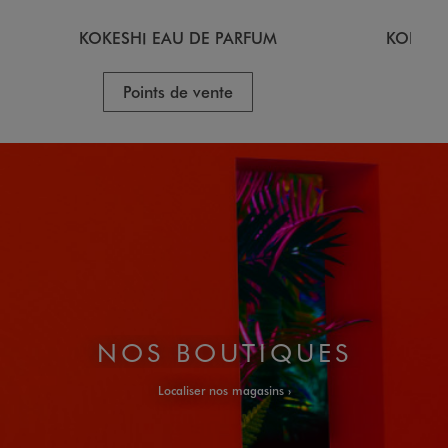
KOKESHI EAU DE PARFUM
KOKESH
Points de vente
P
NOS BOUTIQUES
Localiser nos magasins