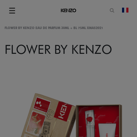
Ouvrir le
☰
chan
Menu
FLOWER BY KENZO EAU DE PARFUM 30ML + BL 75ML XMAS2021
FLOWER BY KENZO
gram