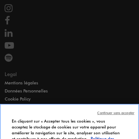
Legal
Mentions légales
Données Personnelles
Cookie Policy
Accessibilité
Continuer sans accepter
Paramètres des cookies
En cliquant sur « Accepter tous les cookies », vous
Index égalité Femmes-Hommes
acceptez le stockage de cookies sur votre appareil pour
Notice d’Information Candidats
améliorer la navigation sur le site, analyser son utilisation
et contribuer à nos efforts de marketing.
Politique des