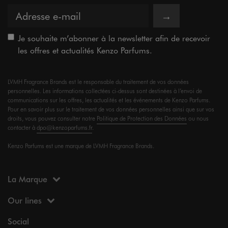
→
Je souhaite m’abonner à la newsletter afin de recevoir
les offres et actualités Kenzo Parfums.
LVMH Fragrance Brands est le responsable du traitement de vos données
personnelles. Les informations collectées ci-dessus sont destinées à l’envoi de
communications sur les offres, les actualités et les événements de Kenzo Parfums.
Pour en savoir plus sur le traitement de vos données personnelles ainsi que sur vos
droits, vous pouvez consulter notre
Politique de Protection des Données
ou nous
contacter à
dpo@kenzoparfums.fr
.
Kenzo Parfums est une marque de LVMH Fragrance Brands.
La Marque
Our lines
Social