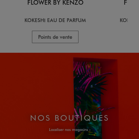
FLOWER BY KENZO
FLOW
KOKESHI EAU DE PARFUM
KOKESH
Points de vente
P
NOS BOUTIQUES
Localiser nos magasins