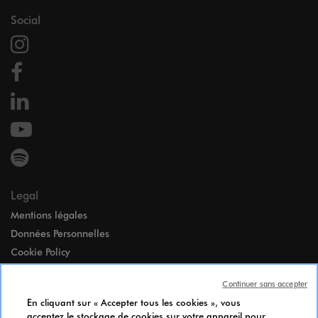
Social
Legal
Mentions légales
Données Personnelles
Cookie Policy
Accessibilité
Continuer sans accepter
Paramètres des cookies
En cliquant sur « Accepter tous les cookies », vous
Index égalité Femmes-Hommes
acceptez le stockage de cookies sur votre appareil pour