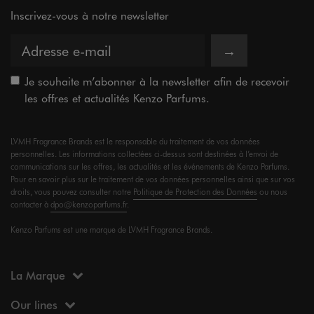
Inscrivez-vous à notre newsletter
→
Je souhaite m’abonner à la newsletter afin de recevoir
les offres et actualités Kenzo Parfums.
LVMH Fragrance Brands est le responsable du traitement de vos données
personnelles. Les informations collectées ci-dessus sont destinées à l’envoi de
communications sur les offres, les actualités et les événements de Kenzo Parfums.
Pour en savoir plus sur le traitement de vos données personnelles ainsi que sur vos
droits, vous pouvez consulter notre
Politique de Protection des Données
ou nous
contacter à
dpo@kenzoparfums.fr
.
Kenzo Parfums est une marque de LVMH Fragrance Brands.
La Marque
Our lines