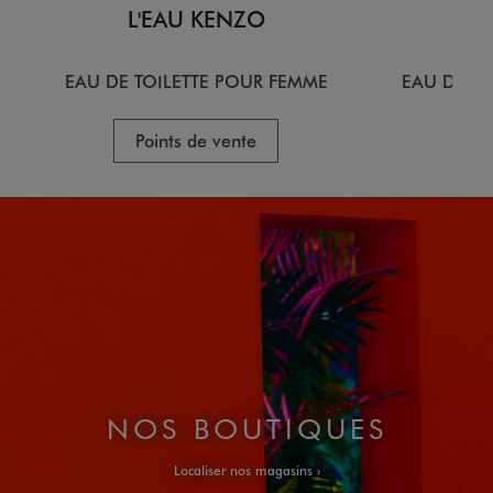
L'EAU KENZO
L
EAU DE TOILETTE POUR FEMME
EAU DE T
Points de vente
P
NOS BOUTIQUES
Localiser nos magasins