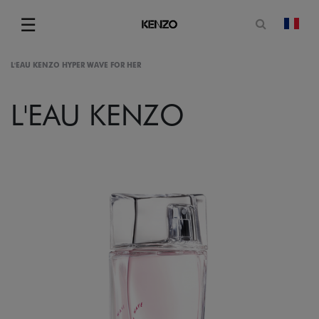
Ouvrir le
☰
chan
Menu
L'EAU KENZO HYPER WAVE FOR HER
L'EAU KENZO
gram