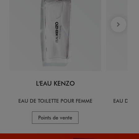
L'EAU KENZO
L
EAU DE TOILETTE POUR FEMME
EAU DE T
Points de vente
P