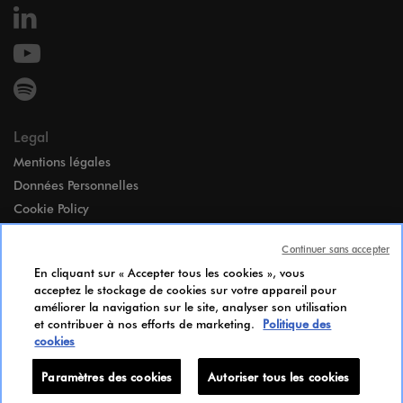
Legal
Mentions légales
Données Personnelles
Cookie Policy
Accessibilité
Continuer sans accepter
Paramètres des cookies
En cliquant sur « Accepter tous les cookies », vous
Index égalité Femmes-Hommes
acceptez le stockage de cookies sur votre appareil pour
Notice d’Information Candidats
améliorer la navigation sur le site, analyser son utilisation
et contribuer à nos efforts de marketing.
Politique des
Paramètres des cookies
cookies
Paramètres des cookies
Autoriser tous les cookies