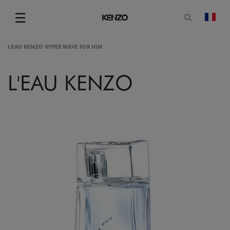
Ouvrir le
☰
chan
Menu
L'EAU KENZO HYPER WAVE FOR HIM
L'EAU KENZO
gram