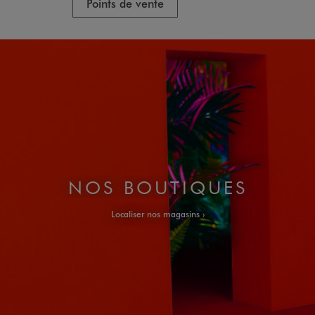
Points de vente
P
NOS BOUTIQUES
Localiser nos magasins