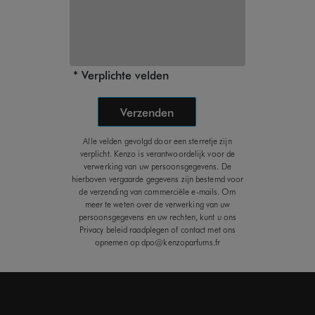
Verplichte velden
Verzenden
Alle velden gevolgd door een sterretje zijn
verplicht. Kenzo is verantwoordelijk voor de
verwerking van uw persoonsgegevens. De
hierboven vergaarde gegevens zijn bestemd voor
de verzending van commerciële e-mails. Om
meer te weten over de verwerking van uw
persoonsgegevens en uw rechten, kunt u ons
Privacy beleid raadplegen of contact met ons
opnemen op dpo@kenzoparfums.fr