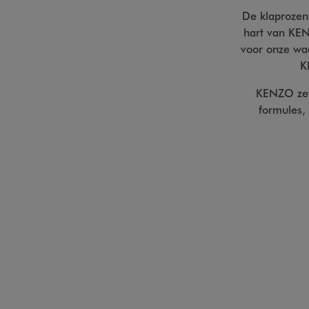
De klaprozen
hart van KEN
voor onze waa
K
KENZO zet 
formules,