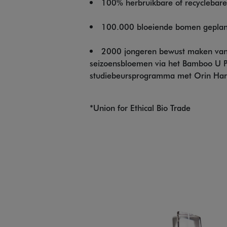
100% herbruikbare of recyclebar
100.000 bloeiende bomen gepla
2000 jongeren bewust maken van b
seizoensbloemen via het Bamboo U P
studiebeursprogramma met Orin Hard
*Union for Ethical Bio Trade