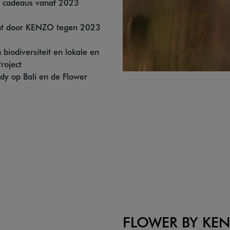
e cadeaus vanaf 2023
nt door KENZO tegen 2023
iodiversiteit en lokale en
roject
y op Bali en de Flower
FLOWER BY KE