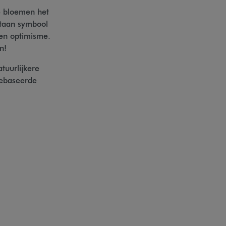
e bloemen het
staan symbool
 en optimisme.
n!
tuurlijkere
gebaseerde