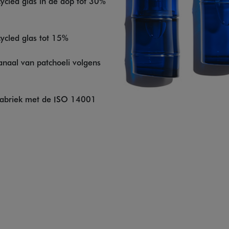
cycled glas in de dop tot 30%
cycled glas tot 15%
kanaal van patchoeli volgens
n fabriek met de ISO 14001