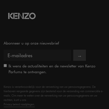
Abonneer u op onze nieuwsbrief
→
Ik wens de actualiteiten en de newsletter van Kenzo
Parfums te ontvangen.
Kenzo is verantwoordelijk voor de verwerking van uw persoonsgegevens. De
hierboven vergaarde gegevens zijn bestemd voor de verzending van commerciële e-
mails. Om meer te weten over de verwerking van uw persoonsgegevens en uw
rechten, kunt u ons
Privacy beleid raadplegen.