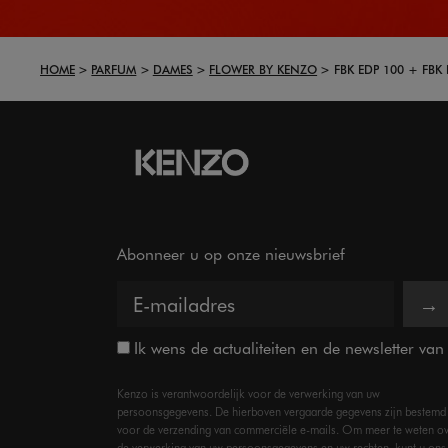
HOME
PARFUM
DAMES
FLOWER BY KENZO
FBK EDP 100 + FBK
Abonneer u op onze nieuwsbrief
→
Ik wens de actualiteiten en de newsletter va
Kenzo is verantwoordelijk voor de verwerking van uw
persoonsgegevens. De hierboven vergaarde gegevens zijn bestemd
voor de verzending van commerciële e-mails. Om meer te weten o
de verwerking van uw persoonsgegevens en uw rechten, kunt u ons