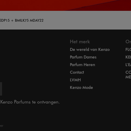
 EDP15 + BMILK75 MDAY22
Het merk
On
De wereld van Kenzo
FL
Parfum Dames
KE
Parfum Heren
L’
Contact
CO
ME
LVMH
Kenzo Mode
n Kenzo Parfums te ontvangen.
ver