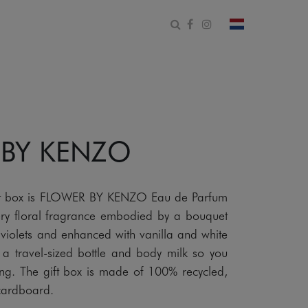
Open zoekformulier
Facebook
Instagram
Verander land
 BY KENZO
gift box is FLOWER BY KENZO Eau de Parfum
y floral fragrance embodied by a bouquet
iolets and enhanced with vanilla and white
 a travel-sized bottle and body milk so you
ng. The gift box is made of 100% recycled,
 cardboard.