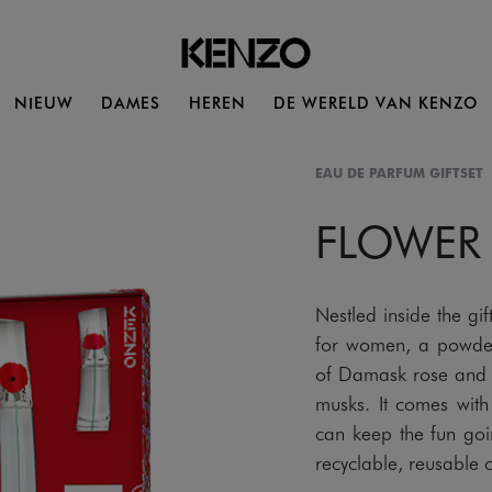
NIEUW
DAMES
HEREN
DE WERELD VAN KENZO
EAU DE PARFUM GIFTSET
FLOWER
Nestled inside the 
for women, a powder
of Damask rose and v
musks. It comes with
can keep the fun goi
recyclable, reusable