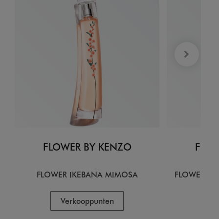
FLOWER BY KENZO
FLOW
FLOWER IKEBANA MIMOSA
FLOWER IK
Verkooppunten
V