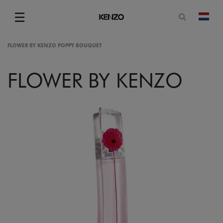
Open zoe
☰
Vera
Menu
FLOWER BY KENZO POPPY BOUQUET
FLOWER BY KENZO
gram