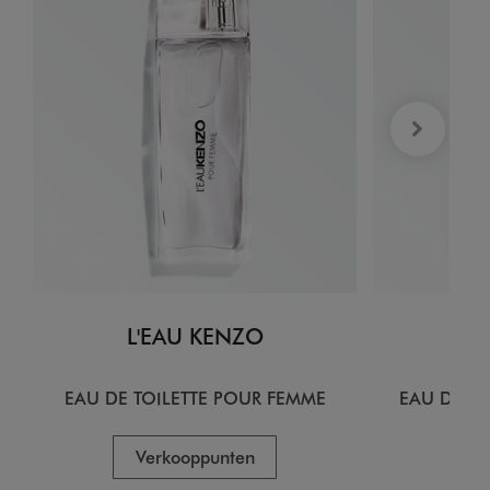
L'EAU KENZO
L
EAU DE TOILETTE POUR FEMME
EAU DE T
Verkooppunten
V