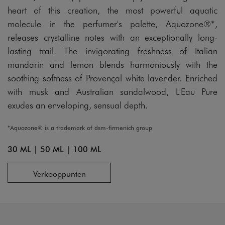
heart of this creation, the most powerful aquatic
molecule in the perfumer's palette, Aquozone®*,
releases crystalline notes with an exceptionally long-
lasting trail. The invigorating freshness of Italian
mandarin and lemon blends harmoniously with the
soothing softness of Provençal white lavender. Enriched
with musk and Australian sandalwood, L'Eau Pure
exudes an enveloping, sensual depth.
*Aquozone® is a trademark of dsm-firmenich group
30 ML
|
50 ML
|
100 ML
Verkooppunten