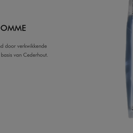
 HOMME
md door verkwikkende
n basis van Cederhout.