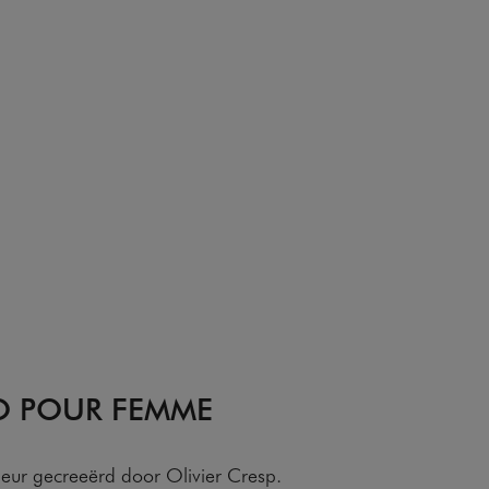
O POUR FEMME
geur gecreeërd door Olivier Cresp.