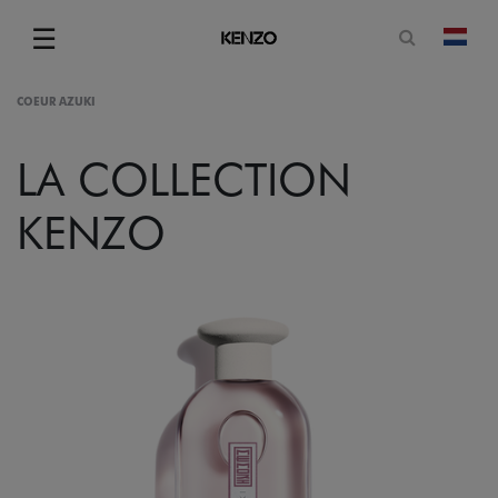
Open zoe
☰
Vera
Menu
COEUR AZUKI
LA COLLECTION
KENZO
gram