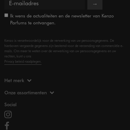
→
Ik wens de actualiteiten en de newsletter van Kenzo
Parfums te ontvangen.
Kenzo is verantwoordelijk voor de verwerking van uw persoonsgegevens. De
hierboven vergaarde gegevens zijn bestemd voor de verzending van commerciële e-
mails. Om meer te weten over de verwerking van uw persoonsgegevens en uw
rechten, kunt u ons
Privacy beleid raadplegen.
Het merk
Onze assortimenten
Social