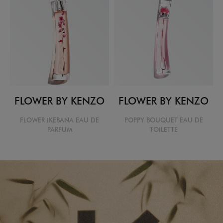
FLOWER BY KENZO
FLOWER BY KENZO
FLOWER IKEBANA EAU DE
POPPY BOUQUET EAU DE
PARFUM
TOILETTE