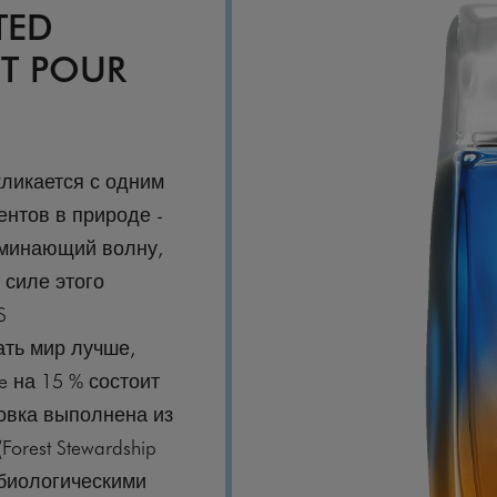
TED
HT POUR
кликается с одним
нтов в природе -
оминающий волну,
 силе этого
S
ать мир лучше,
e на 15 % состоит
ковка выполнена из
orest Stewardship
 биологическими