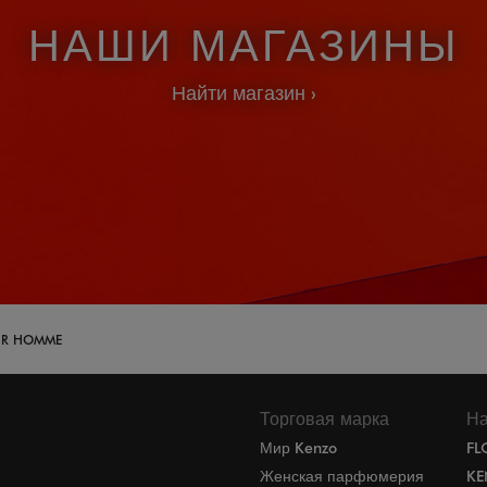
НАШИ МАГАЗИНЫ
Найти магазин
OUR HOMME
Торговая марка
На
Мир Kenzo
FL
Женская парфюмерия
KE