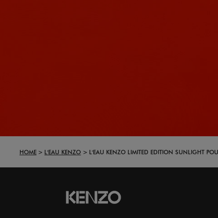
HOME
L'EAU KENZO
L'EAU KENZO LIMITED EDITION SUNLIGHT P