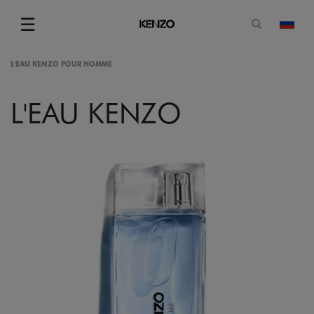
Открытая
☰
изме
Menu
L'EAU KENZO POUR HOMME
L'EAU KENZO