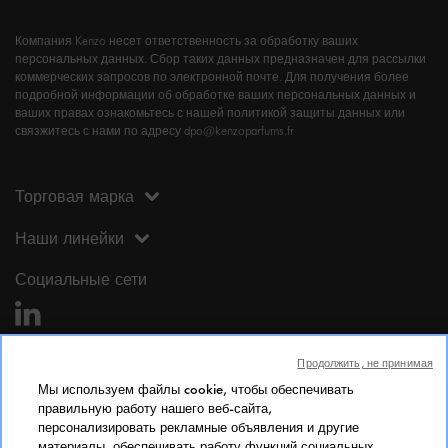
Компания Kenzo несет ответственность за обработку ваших
персональных данных. Сбор таких данных предназначен для рассылки
коммерческих запросов по электронной почте. Для получения более
подробной информации об обработке ваших персональных данных и
ваших правах ознакомьтесь с нашей политикой защиты данных или
связжитесь с нами по адресу dpo@kenzoparfums.fr
Торговая марка
Наши линейки
Социальные сети
Продолжить, не принимая
Мы используем файлы cookie, чтобы обеспечивать
правильную работу нашего веб-сайта,
персонализировать рекламные объявления и другие
Юридическая информация
материалы, обеспечивать работу функций социальных