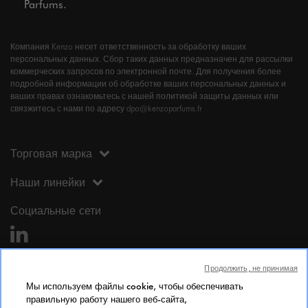
Parfums.
Компания Kenzo несет ответственность за обработку ваших
персональных данных. Сбор таких данных предназначен для рассылки
коммерческих запросов по электронной почте. Для получения более
подробной информации об обработке ваших персональных данных и
ваших правах ознакомьтесь с нашей политикой защиты данных или
связжитесь с нами по адресу dpo@kenzoparfums.fr
Торговая марка
Наши линейки
Социальные сети
Продолжить, не принимая
Мы используем файлы cookie, чтобы обеспечивать
правильную работу нашего веб-сайта,