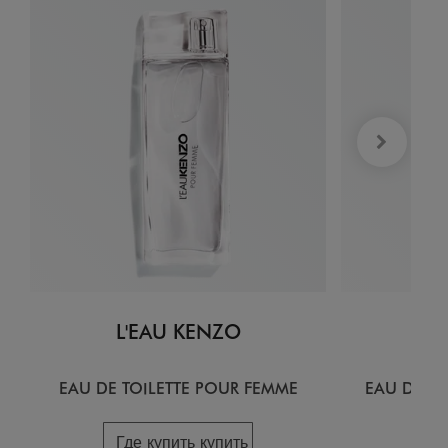
L'EAU KENZO
L
EAU DE TOILETTE POUR FEMME
EAU DE T
Где купить купить
Гд