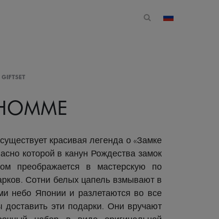
Открытая форма 
изменить стр
 GIFTSET
 HOMME
существует красивая легенда о «Замке
ласно которой в канун Рождества замок
ом преображается в мастерскую по
рков. Сотни белых цапель взмывают в
ми небо Японии и разлетаются во все
ы доставить эти подарки. Они вручают
рочный набор в виде оригинальной