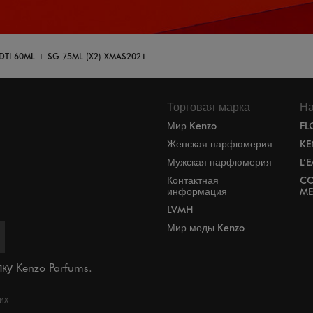
TI 60ML + SG 75ML (X2) XMAS2021
Торговая марка
На
Мир Kenzo
FL
Женская парфюмерия
KE
Мужская парфюмерия
L’
Контактная
CO
информация
ME
LVMH
Мир моды Kenzo
ку Kenzo Parfums.
их