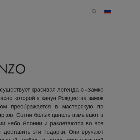
Открытая форма 
изменить стр
ENZO
существует красивая легенда о «Замке
ласно которой в канун Рождества замок
ом преображается в мастерскую по
рков. Сотни белых цапель взмывают в
ми небо Японии и разлетаются во все
ы доставить эти подарки. Они вручают
рочный набор в виде оригинальной