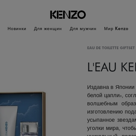
Новинки
Для женщин
Для мужчин
Мир Kenzo
EAU DE TOILETTE GIFTSET
L'EAU K
Издавна в Японии 
белой цапли», сог
волшебным образ
изготовлению пода
усыпанное звезда
уголки мира, чтоб
уникальный пода