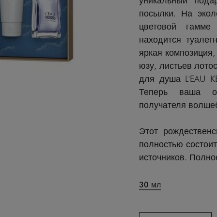
посылки. На экол
цветовой гамме
находится туале
яркая композиция,
юзу, листьев лото
для душа L'EAU 
Теперь ваша оч
получателя волше
Этот рождественс
полностью состоит
источников. Полн
30 мл