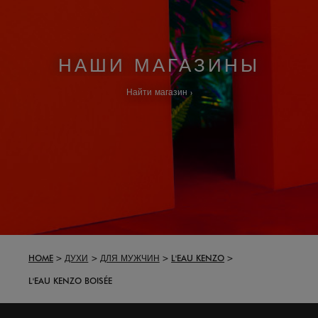
НАШИ МАГАЗИНЫ
Найти магазин
HOME
ДУХИ
ДЛЯ МУЖЧИН
L'EAU KENZO
L'EAU KENZO BOISÉE