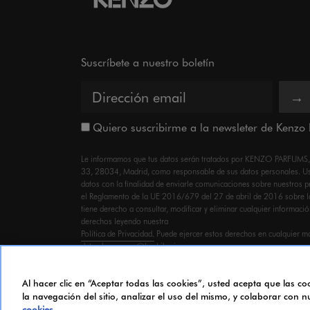
Suscríbete a nuestro boletín
→
Quiero suscribirme a la newsleter de Kenzo
Le informamos que tus datos serán tratados por KENZO PARFUMS, co
33, 28034, Madrid, como responsable de sus datos personales. Ust
datos con la finalidad de enviarle comunicaciones sobre nuestros 
el Reglamento de la UE 2016/679 del 27 de abril de 2016 sobre l
tiene derecho a consultar, modificar y eliminar cualquier informaci
derechos leyendo nuestra
Política de Privacidad.
Puede ejercer estos derechos en cualquier m
datos.kenzo.esp@lvmhiberia.com
Al hacer clic en “Aceptar todas las cookies”, usted acepta que las c
la navegación del sitio, analizar el uso del mismo, y colaborar con 
© 2023 KENZO PARFUMS
cookies