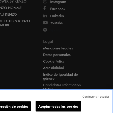
OWER BY KENZO
Instagram
NZO HOMME
Facebook
EAU KENZO
Linkedin
LLECTION KENZO
Youtube
MORI
Spotify
Legal
Menciones legales
Datos personales
Cookie Policy
Accesibilidad
Índice de igualdad de
género
Candidates Information
Notice
Configuración de cookies
Continuar sin aceptar
uración de cookies
Aceptar todas las cookies