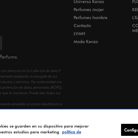
Universo Kenzo
FL
Perfumes mujer
KE
Perfumes hombre
L’
Contacto
CO
ME
LVMH
Moda Kenzo
 Parfums.
n dirección en la Calle Isla de Java nº
ed está aceptando la recogida de sus
productos y servicios. De conformidad con
a protección de datos personales (RGPD),
ón que le concierna. Puede leer todos sus
omento enviando un correo electrónico a
ookies se guarden en su dispositivo para mejorar
Config
nuestros estudios para marketing.
política de