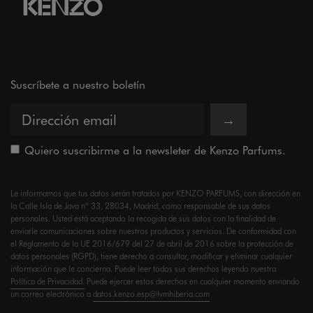
Suscríbete a nuestro boletín
→
Quiero suscribirme a la newsleter de Kenzo Parfums.
Le informamos que tus datos serán tratados por KENZO PARFUMS, con dirección en
la Calle Isla de Java nº 33, 28034, Madrid, como responsable de sus datos
personales. Usted está aceptando la recogida de sus datos con la finalidad de
enviarle comunicaciones sobre nuestros productos y servicios. De conformidad con
el Reglamento de la UE 2016/679 del 27 de abril de 2016 sobre la protección de
datos personales (RGPD), tiene derecho a consultar, modificar y eliminar cualquier
información que le concierna. Puede leer todos sus derechos leyendo nuestra
Política de Privacidad.
Puede ejercer estos derechos en cualquier momento enviando
un correo electrónico a
datos.kenzo.esp@lvmhiberia.com