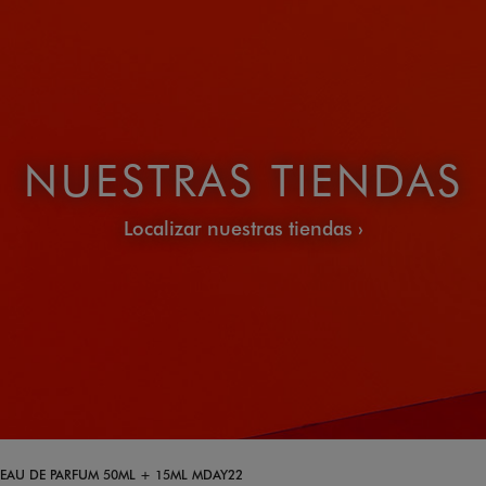
NUESTRAS TIENDAS
Localizar nuestras tiendas
EAU DE PARFUM 50ML + 15ML MDAY22