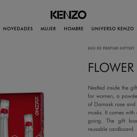
NOVEDADES
MUJER
HOMBRE
UNIVERSO KENZO
EAU DE PARFUM GIFTSET
FLOWER
Nestled inside the 
for women, a powder
of Damask rose and v
musks. It comes with 
going. The gift bo
reusable cardboard.