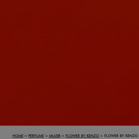
HOME
PERFUME
MUJER
FLOWER BY KENZO
FLOWER BY KENZO 