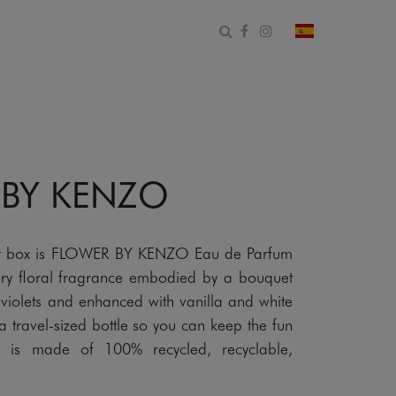
Abrir formulario de bús
Facebook
Instagram
cambiar país 
 BY KENZO
gift box is FLOWER BY KENZO Eau de Parfum
y floral fragrance embodied by a bouquet
iolets and enhanced with vanilla and white
a travel-sized bottle so you can keep the fun
x is made of 100% recycled, recyclable,