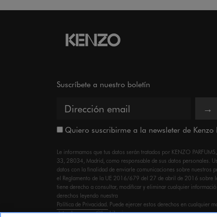
Suscríbete a nuestro boletín
→
Quiero suscribirme a la newsleter de Kenzo
Le informamos que tus datos serán tratados por KENZO PARFUMS, co
33, 28034, Madrid, como responsable de sus datos personales. Ust
datos con la finalidad de enviarle comunicaciones sobre nuestros 
el Reglamento de la UE 2016/679 del 27 de abril de 2016 sobre l
tiene derecho a consultar, modificar y eliminar cualquier informaci
derechos leyendo nuestra
Política de Privacidad.
Puede ejercer estos derechos en cualquier m
datos.kenzo.esp@lvmhiberia.com