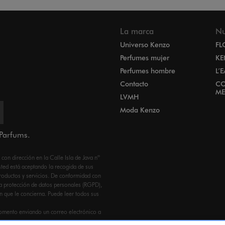
La marca
Nu
Universo Kenzo
FL
Perfumes mujer
KE
Perfumes hombre
L’
Contacto
CO
ME
LVMH
Moda Kenzo
 Parfums.
n dirección en la Calle Isla de Java nº
ed está aceptando la recogida de sus
productos y servicios. De conformidad con
a protección de datos personales (RGPD),
ón que le concierna. Puede leer todos sus
omento enviando un correo electrónico a