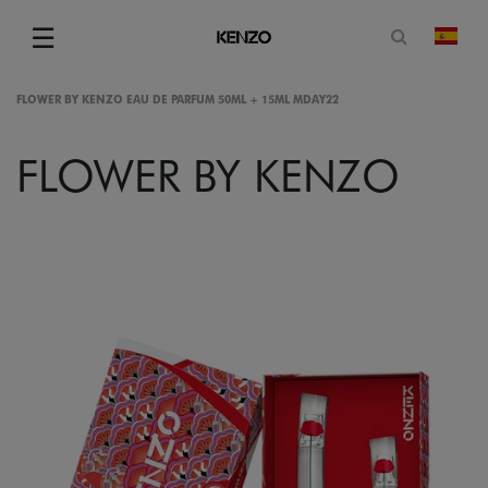
Abrir for
☰
camb
Menu
FLOWER BY KENZO EAU DE PARFUM 50ML + 15ML MDAY22
FLOWER BY KENZO