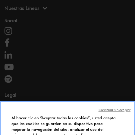
Nuestras Líneas
Social
Legal
Menciones legales
Continuar sin aceptar
Datos personales
Al hacer clic en “Aceptar todas las cookies”, usted acepta
Cookie Policy
que las cookies se guarden en su dispositivo para
Accesibilidad
mejorar la navegación del sitio, analizar el uso del
Índice de igualdad de género
mismo, y colaborar con nuestros estudios para