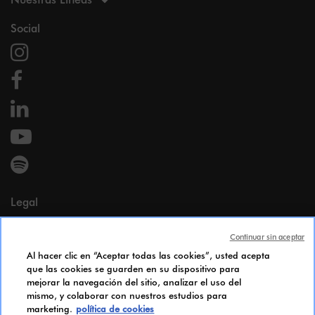
Social
Legal
Menciones legales
Continuar sin aceptar
Datos personales
Al hacer clic en “Aceptar todas las cookies”, usted acepta
Cookie Policy
que las cookies se guarden en su dispositivo para
Accesibilidad
mejorar la navegación del sitio, analizar el uso del
Índice de igualdad de género
mismo, y colaborar con nuestros estudios para
marketing.
política de cookies
Candidates Information Notice