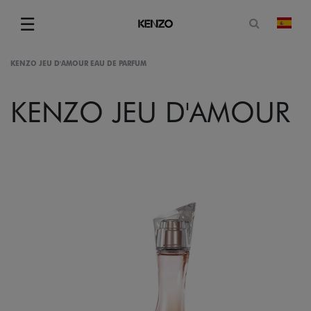
Abrir for
☰
camb
Menu
KENZO JEU D'AMOUR EAU DE PARFUM
KENZO JEU D'AMOUR