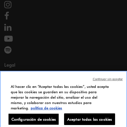
Legal
Menciones legales
Continuar sin aceptar
Datos personales
Al hacer clic en “Aceptar todas las cookies”, usted acepta
Cookie Policy
que las cookies se guarden en su dispositivo para
Accesibilidad
mejorar la navegación del sitio, analizar el uso del
Índice de igualdad de género
mismo, y colaborar con nuestros estudios para
marketing.
política de cookies
Candidates Information Notice
Configuración de cookies
Configuración de cookies
Aceptar todas las cookies