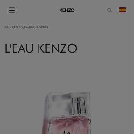
Abrir for
☰
camb
Menu
EAU KENZO FEMME FLORALE
L'EAU KENZO