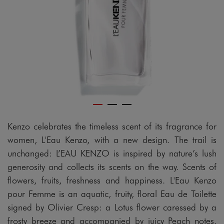
gram
Kenzo celebrates the timeless scent of its fragrance for
women, L'Eau Kenzo, with a new design. The trail is
unchanged: L’EAU KENZO is inspired by nature’s lush
generosity and collects its scents on the way. Scents of
flowers, fruits, freshness and happiness. L'Eau Kenzo
pour Femme is an aquatic, fruity, floral Eau de Toilette
signed by Olivier Cresp: a Lotus flower caressed by a
frosty breeze and accompanied by juicy Peach notes.