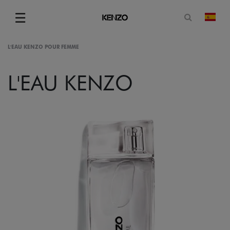
Abrir for
☰
camb
Menu
L'EAU KENZO POUR FEMME
L'EAU KENZO