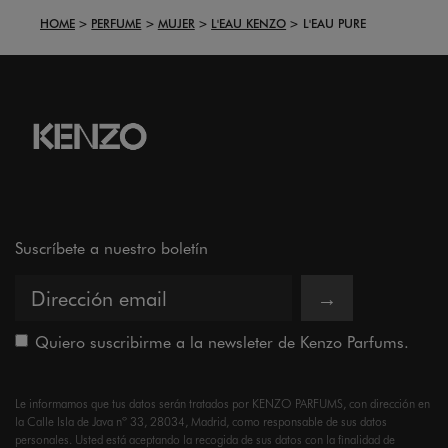
HOME
PERFUME
MUJER
L'EAU KENZO
L'EAU PURE
Suscríbete a nuestro boletín
→
Quiero suscribirme a la newsleter de Kenzo Parfums.
Le informamos que tus datos serán tratados por KENZO PARFUMS, con dirección en
la Calle Isla de Java nº 33, 28034, Madrid, como responsable de sus datos
personales. Usted está aceptando la recogida de sus datos con la finalidad de